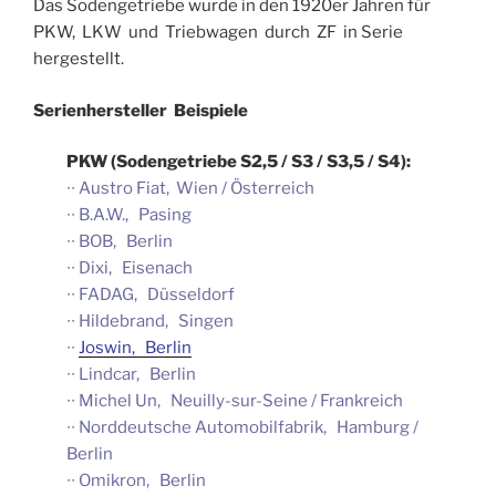
Das Sodengetriebe wurde in den 1920er Jahren für
PKW, LKW und Triebwagen durch ZF in Serie
hergestellt.
Serienhersteller Beispiele
PKW (Sodengetriebe S2,5 / S3 / S3,5 / S4):
∙∙ Austro Fiat, Wien / Österreich
∙∙ B.A.W., Pasing
∙∙ BOB, Berlin
∙∙ Dixi, Eisenach
∙∙ FADAG, Düsseldorf
∙∙ Hildebrand, Singen
∙∙
Joswin, Berlin
∙∙ Lindcar, Berlin
∙∙ Michel Un, Neuilly-sur-Seine / Frankreich
∙∙ Norddeutsche Automobilfabrik, Hamburg /
Berlin
∙∙ Omikron, Berlin